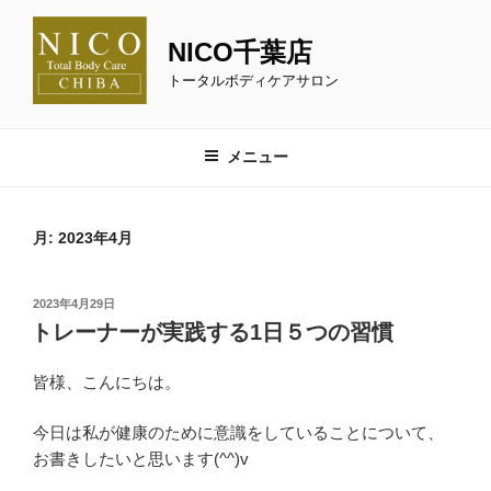
コ
ン
NICO千葉店
テ
トータルボディケアサロン
ン
ツ
へ
メニュー
ス
キ
ッ
月:
2023年4月
プ
投
2023年4月29日
稿
トレーナーが実践する1日５つの習慣
日:
皆様、こんにちは。
今日は私が健康のために意識をしていることについて、
お書きしたいと思います(^^)v