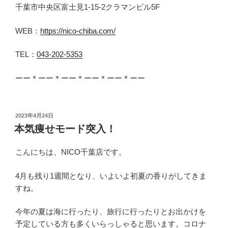
千葉市中央区富士見1-15-2クラマンビル5F
WEB：
https://nico-chiba.com/
TEL：
043-202-5353
ーー＊ーー＊ーー＊ーー＊ーー＊ーー
投
2023年4月24日
稿
本気痩せモード突入！
日:
こんにちは、NICO千葉店です。
4月も残り1週間となり、いよいよ初夏の香りがしてきま
すね。
今年の夏は海に行ったり、旅行に行ったりとお出かけを
予定している方も多くいらっしゃると思います。コロナ