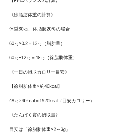
【PFCバランスの計算】
《徐脂肪体重の計算》
体重60㎏、体脂肪20％の場合
60㎏×0.2＝12㎏（脂肪量）
60㎏ｰ12㎏＝48㎏（徐脂肪体重）
《一日の摂取カロリー目安》
【徐脂肪体重×約40kcal】
48㎏×40kcal＝1920kcal（目安カロリー）
《たんぱく質の摂取量》
目安は「徐脂肪体重×2～3g」