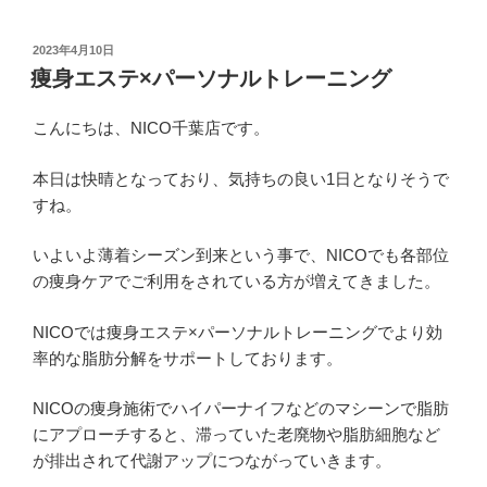
投
2023年4月10日
稿
痩身エステ×パーソナルトレーニング
日:
こんにちは、NICO千葉店です。
本日は快晴となっており、気持ちの良い1日となりそうで
すね。
いよいよ薄着シーズン到来という事で、NICOでも各部位
の痩身ケアでご利用をされている方が増えてきました。
NICOでは痩身エステ×パーソナルトレーニングでより効
率的な脂肪分解をサポートしております。
NICOの痩身施術でハイパーナイフなどのマシーンで脂肪
にアプローチすると、滞っていた老廃物や脂肪細胞など
が排出されて代謝アップにつながっていきます。