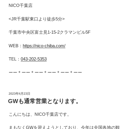
NICO千葉店
<JR千葉駅東口より徒歩5分>
千葉市中央区富士見1-15-2クラマンビル5F
WEB：
https://nico-chiba.com/
TEL：
043-202-5353
ーー＊ーー＊ーー＊ーー＊ーー＊ーー
投
2023年4月23日
稿
GWも通常営業となります。
日:
こんにちは、NICO千葉店です。
まもなくGWを迎えようとしており、今年は全国各地の観