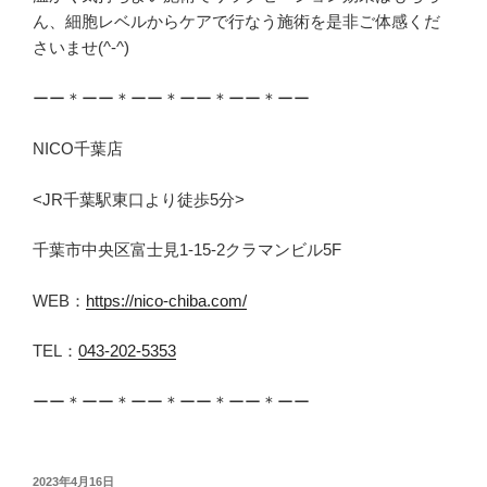
ん、細胞レベルからケアで行なう施術を是非ご体感くだ
さいませ(^-^)
ーー＊ーー＊ーー＊ーー＊ーー＊ーー
NICO千葉店
<JR千葉駅東口より徒歩5分>
千葉市中央区富士見1-15-2クラマンビル5F
WEB：
https://nico-chiba.com/
TEL：
043-202-5353
ーー＊ーー＊ーー＊ーー＊ーー＊ーー
投
2023年4月16日