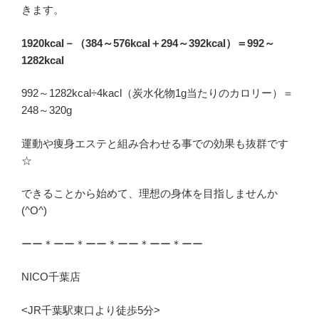
きます。
1920kcal－（384～576kcal＋294～392kcal）＝992～
1282kcal
992～1282kcal÷4kacl（炭水化物1g当たりのカロリー）＝
248～320g
運動や痩身エステと組み合わせる事での効果も抜群です
☆
できることから始めて、理想の身体を目指しませんか
(^O^)
ーー＊ーー＊ーー＊ーー＊ーー＊ーー
NICO千葉店
<JR千葉駅東口より徒歩5分>