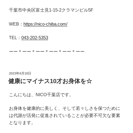
千葉市中央区富士見1-15-2クラマンビル5F
WEB：
https://nico-chiba.com/
TEL：
043-202-5353
ーー＊ーー＊ーー＊ーー＊ーー＊ーー
投
2023年4月18日
稿
健康にマイナス10才お身体を☆
日:
こんにちは、NICO千葉店です。
お身体を健康的に美しく、そして若々しさを保つために
は代謝が活発に促進されていることが必要不可欠な要素
となります。