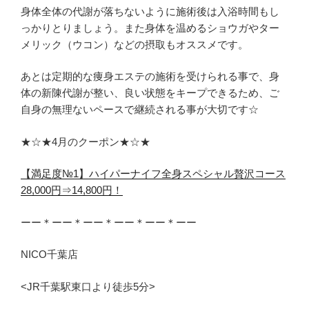
身体全体の代謝が落ちないように施術後は入浴時間もし
っかりとりましょう。また身体を温めるショウガやター
メリック（ウコン）などの摂取もオススメです。
あとは定期的な痩身エステの施術を受けられる事で、身
体の新陳代謝が整い、良い状態をキープできるため、ご
自身の無理ないペースで継続される事が大切です☆
★☆★4月のクーポン★☆★
【満足度№1】ハイパーナイフ全身スペシャル贅沢コース
28,000円⇒14,800円！
ーー＊ーー＊ーー＊ーー＊ーー＊ーー
NICO千葉店
<JR千葉駅東口より徒歩5分>