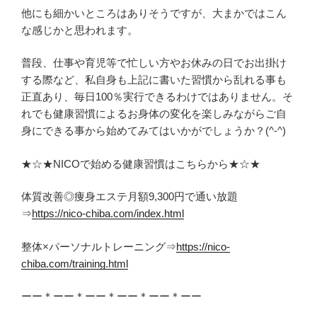
他にも細かいところはありそうですが、大まかではこん
な感じかと思われます。
普段、仕事や育児等で忙しい方やお休みの日でお出掛け
する際など、私自身も上記に書いた習慣から乱れる事も
正直あり、毎日100％実行できるわけではありません。そ
れでも健康習慣によるお身体の変化を楽しみながらご自
身にできる事から始めてみてはいかがでしょうか？(^-^)
★☆★NICOで始める健康習慣はこちらから★☆★
体質改善◎痩身エステ月額9,300円で通い放題
⇒
https://nico-chiba.com/index.html
整体×パーソナルトレーニング⇒
https://nico-
chiba.com/training.html
ーー＊ーー＊ーー＊ーー＊ーー＊ーー