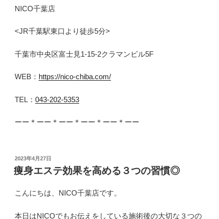
NICO千葉店
<JR千葉駅東口より徒歩5分>
千葉市中央区富士見1-15-2クラマンビル5F
WEB：
https://nico-chiba.com/
TEL：
043-202-5353
ーー＊ーー＊ーー＊ーー＊ーー＊ーー
投
2023年4月27日
稿
痩身エステ効果を高める３つの習慣◎
日:
こんにちは、NICO千葉店です。
本日はNICOでもお伝えをしている施術後の大切な３つの