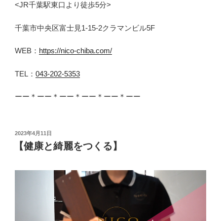
<JR千葉駅東口より徒歩5分>
千葉市中央区富士見1-15-2クラマンビル5F
WEB：
https://nico-chiba.com/
TEL：
043-202-5353
ーー＊ーー＊ーー＊ーー＊ーー＊ーー
投
2023年4月11日
稿
【健康と綺麗をつくる】
日: