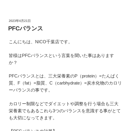
投
2023年4月21日
稿
PFCバランス
日:
こんにちは、NICO千葉店です。
皆様はPFCバランスという言葉を聞いた事はあります
か？
PFCバランスとは、三大栄養素のP（protein）=たんぱく
質、F（fat）=脂質、C（carbhydrate）=炭水化物のカロリ
ーバランスの事です。
カロリー制限などでダイエットや調整を行う場合も三大
栄養素でもあるこれら3つのバランスを意識する事がとて
も大切になってきます。