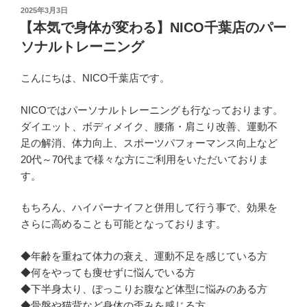
投
2025年3月3日
稿
【本気で身体が変わる】NICO千葉店のパー
日:
ソナルトレーニング
こんにちは、NICO千葉店です。
NICOではパーソナルトレーニングも行なっております。
ダイエット、ボディメイク、腰痛・肩こり改善、運動不
足の解消、体力向上、スポーツパフォーマンス向上など
20代～70代まで様々な方にご利用をいただいておりま
す。
もちろん、ハイパーナイフと併用して行う事で、効果を
さらに高めることも可能となっております。
◆年齢を重ねて体力の衰え、運動不足を感じている方
◆何をやっても痩せずに悩んでいる方
◆下半身太り、ぽっこりお腹など体型に悩みのある方
◆骨盤や猫背など身体の歪みを感じる方