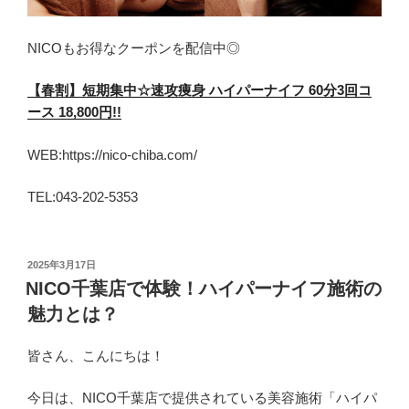
NICOもお得なクーポンを配信中◎
【春割】短期集中☆速攻痩身 ハイパーナイフ 60分3回コ
ース 18,800円!!
WEB:https://nico-chiba.com/
TEL:043-202-5353
投
2025年3月17日
稿
NICO千葉店で体験！ハイパーナイフ施術の
日:
魅力とは？
皆さん、こんにちは！
今日は、NICO千葉店で提供されている美容施術「ハイパ