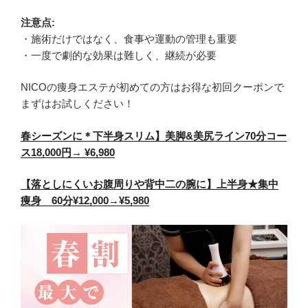
注意点:
・施術だけではなく、食事や運動の管理も重要
・一度で劇的な効果は難しく、継続が必要
NICOの痩身エステが初めての方はお得な初回クーポンで
まずはお試しください！
春シーズンに＊下半身スリム】美脚&美尻ライン70分コー
ス18,000円→ ¥6,980
【落としにくいお腹周りや背中二の腕に】上半身★集中
痩身 60分¥12,000→¥5,980