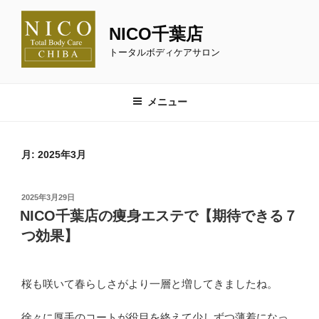
コ
ン
NICO千葉店
テ
トータルボディケアサロン
ン
ツ
へ
メニュー
ス
キ
ッ
月:
2025年3月
プ
投
2025年3月29日
稿
NICO千葉店の痩身エステで【期待できる７
日:
つ効果】
桜も咲いて春らしさがより一層と増してきましたね。
徐々に厚手のコートが役目を終えて少しずつ薄着になっ