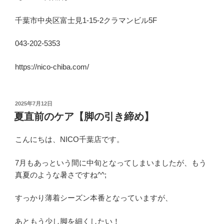
千葉市中央区富士見1-15-2クラマンビル5F
043-202-5353
https://nico-chiba.com/
投
2025年7月12日
稿
夏直前のケア【脚の引き締め】
日:
こんにちは、NICO千葉店です。
7月もあっという間に中旬となってしまいましたが、もう
真夏のような暑さですね^^;
すっかり薄着シーズン本番となっていますが、
あともう少し脚を細くしたい！