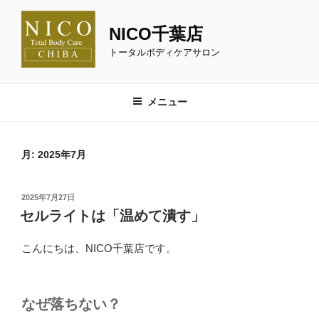
コ
ン
NICO千葉店
テ
トータルボディケアサロン
ン
ツ
へ
メニュー
ス
キ
ッ
月:
2025年7月
プ
投
2025年7月27日
稿
セルライトは「温めて潰す」
日:
こんにちは、NICO千葉店です。
なぜ落ちない？