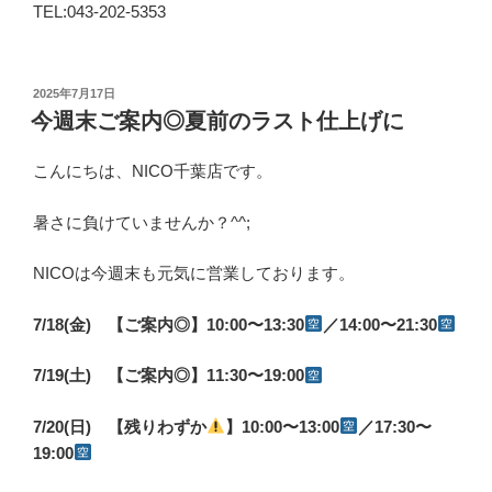
TEL:043-202-5353
投
2025年7月17日
稿
今週末ご案内◎夏前のラスト仕上げに
日:
こんにちは、NICO千葉店です。
暑さに負けていませんか？^^;
NICOは今週末も元気に営業しております。
7/18(金) 【ご案内◎】10:00〜13:30
／14:00〜21:30
7/19(土) 【ご案内◎】11:30〜19:00
7/20(日) 【残りわずか
】10:00〜13:00
／17:30〜
19:00