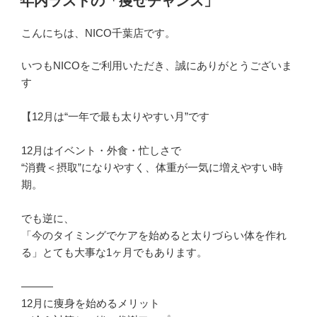
年内ラストの「痩せチャンス」
日:
こんにちは、NICO千葉店です。
いつもNICOをご利用いただき、誠にありがとうございま
す
【12月は“一年で最も太りやすい月”です
12月はイベント・外食・忙しさで
“消費＜摂取”になりやすく、体重が一気に増えやすい時
期。
でも逆に、
「今のタイミングでケアを始めると太りづらい体を作れ
る」とても大事な1ヶ月でもあります。
———
12月に痩身を始めるメリット