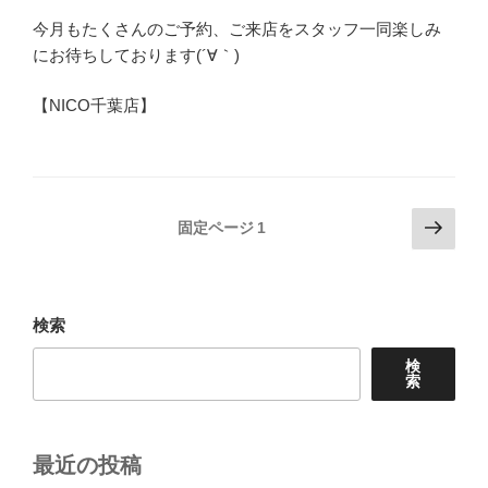
今月もたくさんのご予約、ご来店をスタッフ一同楽しみ
にお待ちしております(´∀｀)
【NICO千葉店】
投
次
固定ページ
1
の
稿
ペ
の
ー
ペ
ジ
検索
ー
検
ジ
索
送
り
最近の投稿