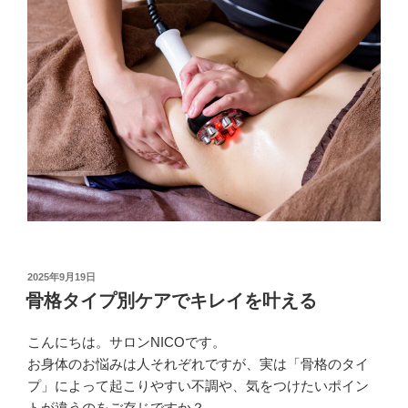
投
2025年9月19日
稿
骨格タイプ別ケアでキレイを叶える
日:
こんにちは。サロンNICOです。
お身体のお悩みは人それぞれですが、実は「骨格のタイ
プ」によって起こりやすい不調や、気をつけたいポイン
トが違うのをご存じですか？