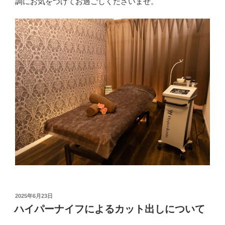
調にお気をつけてお過ごしくださいませ。
投
2025年6月23日
稿
ハイパーナイフによるカット出しについて
日: