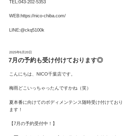
TEL:043-202-5353
WEB:https://nico-chiba.com/
LINE:@ckq5100k
投
2025年6月20日
稿
7月の予約も受け付けております◎
日:
こんにちは、NICO千葉店です。
梅雨どこいっちゃったんですかね（笑）
夏本番に向けてのボディメンテンス随時受け付けており
ます！
【7月の予約受付中！】