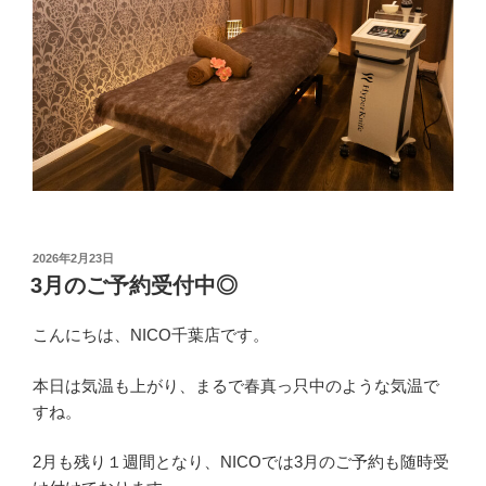
投
2026年2月23日
稿
3月のご予約受付中◎
日:
こんにちは、NICO千葉店です。
本日は気温も上がり、まるで春真っ只中のような気温で
すね。
2月も残り１週間となり、NICOでは3月のご予約も随時受