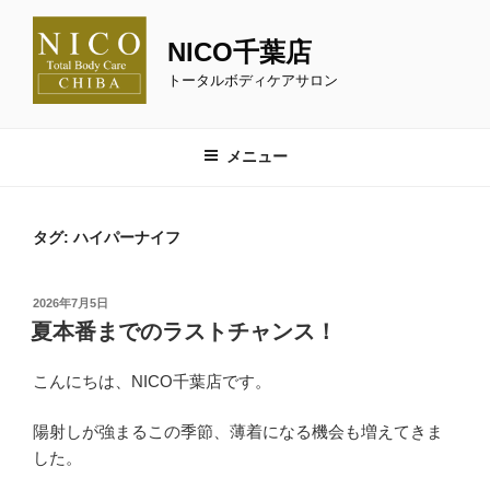
コ
ン
NICO千葉店
テ
トータルボディケアサロン
ン
ツ
へ
メニュー
ス
キ
ッ
タグ:
ハイパーナイフ
プ
投
2026年7月5日
稿
夏本番までのラストチャンス！
日:
こんにちは、NICO千葉店です。
陽射しが強まるこの季節、薄着になる機会も増えてきま
した。