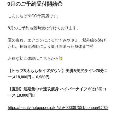
稿
9月のご予約受付開始◎
日:
こんにちはNICO千葉店です。
9月のご予約も随時受け付けております。
夏の疲れ、エアコンによるむくみや冷え、紫外線を浴び
た肌、長時間移動により凝り固まった身体まで☝️
お得な初回体験はこちらから
【ヒップ&太ももサイズダウン】美脚&美尻ライン70分コ
ース18,000円→ 6,980円
【夏割】短期集中☆速攻痩身 ハイパーナイフ 60分3回コ
ース 18,800円!!
https://beauty.hotpepper.jp/kr/slnH000387991/coupon/CT02