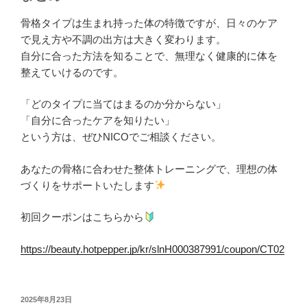
骨格タイプは生まれ持った体の特徴ですが、日々のケア
で見え方や不調の出方は大きく変わります。
自分に合った方法を知ることで、無理なく健康的に体を
整えていけるのです。
「どのタイプに当てはまるのか分からない」
「自分に合ったケアを知りたい」
という方は、ぜひNICOでご相談ください。
あなたの骨格に合わせた整体トレーニングで、理想の体
づくりをサポートいたします
初回クーポンはこちらから
https://beauty.hotpepper.jp/kr/slnH000387991/coupon/CT02
投
2025年8月23日