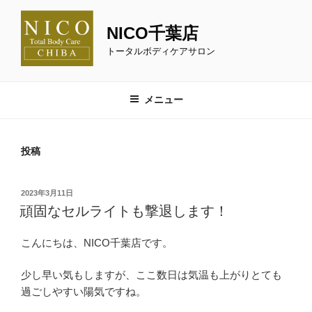
コ
ン
NICO千葉店
テ
トータルボディケアサロン
ン
ツ
へ
メニュー
ス
キ
ッ
投稿
プ
投
2023年3月11日
稿
頑固なセルライトも撃退します！
日:
こんにちは、NICO千葉店です。
少し早い気もしますが、ここ数日は気温も上がりとても
過ごしやすい陽気ですね。