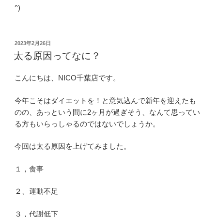
^)
投
2023年2月26日
稿
太る原因ってなに？
日:
こんにちは、NICO千葉店です。
今年こそはダイエットを！と意気込んで新年を迎えたも
のの、あっという間に2ヶ月が過ぎそう、なんて思ってい
る方もいらっしゃるのではないでしょうか。
今回は太る原因を上げてみました。
１，食事
２、運動不足
３，代謝低下