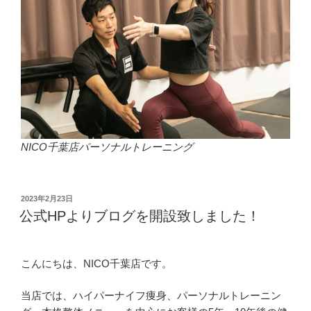
NICO千葉店パーソナルトレーニング
投
2023年2月23日
稿
公式HPよりブログを開設致しました！
日:
こんにちは、NICO千葉店です。
当店では、ハイパーナイフ痩身、パーソナルトレーニン