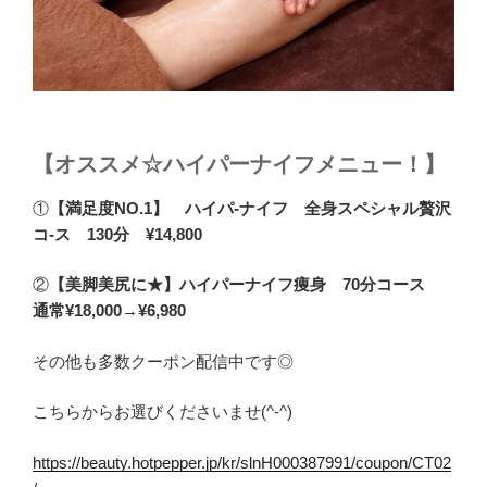
【オススメ☆ハイパーナイフメニュー！】
①
【満足度NO.1】 ハイパ-ナイフ 全身スペシャル贅沢
コ-ス 130分 ¥14,800
②
【美脚美尻に★】ハイパーナイフ痩身 70分コース
通常¥18,000→¥6,980
その他も多数クーポン配信中です◎
こちらからお選びくださいませ(^-^)
https://beauty.hotpepper.jp/kr/slnH000387991/coupon/CT02