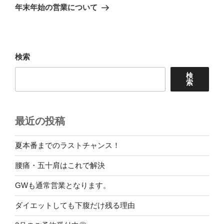
ゲ
の
年末年始の営業について
投
ー
稿
シ
ョ
検索
ン
検
索
最近の投稿
夏本番までのラストチャンス！
腰痛・五十肩はこれで解決
GWも通常営業となります。
ダイエットしても下腹だけ残る理由