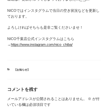
NICOではインスタグラムで当日の空き状況などを更新し
ております。
よろしければそちらも是非ご覧くださいませ！
NICO千葉店公式インスタグラムはこちら
→
https://www.instagram.com/nico_chiba/
カ
【お知らせ】
テ
ゴ
リ
ー
コメントを残す
メールアドレスが公開されることはありません。
※
が付
いている欄は必須項目です