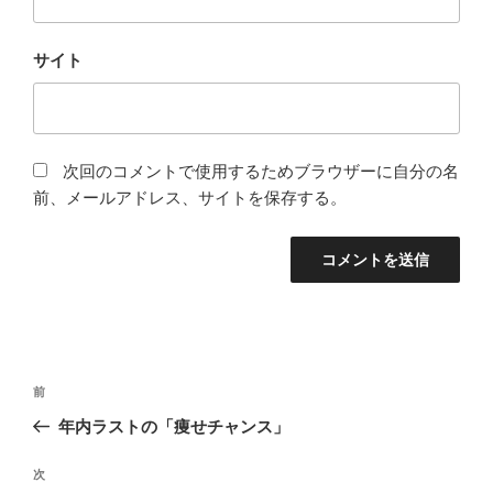
サイト
次回のコメントで使用するためブラウザーに自分の名
前、メールアドレス、サイトを保存する。
投
前
前
稿
の
年内ラストの「痩せチャンス」
ナ
投
ビ
稿
次
次