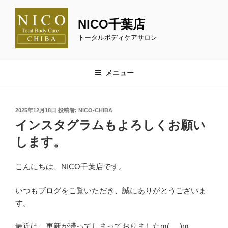
コ
ン
NICO千葉店
テ
トータルボディケアサロン
ン
ツ
へ
メニュー
ス
キ
ッ
投
2025年12月18日
投稿者:
NICO-CHIBA
プ
稿
インスタグラムもよろしくお願い
日:
します。
こんにちは、NICO千葉店です。
いつもブログをご覧いただき、誠にありがとうございま
す。
最近は、更新が滞ってしまっておりましたm(_ _)m