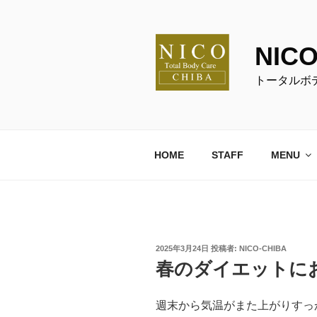
コ
ン
テ
NIC
ン
ツ
トータルボ
へ
ス
キ
ッ
HOME
STAFF
MENU
プ
投
2025年3月24日
投稿者:
NICO-CHIBA
稿
春のダイエットに
日:
週末から気温がまた上がりすっ