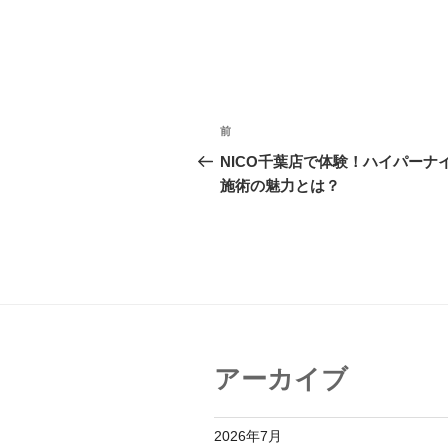
投
前
前
稿
の
NICO千葉店で体験！ハイパーナ
投
施術の魅力とは？
ナ
稿
ビ
ゲ
ー
シ
ョ
アーカイブ
ン
2026年7月