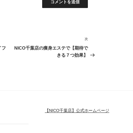
次
次
の
イフ
NICO千葉店の痩身エステで【期待で
投
きる７つ効果】
稿
【NICO千葉店】公式ホームページ