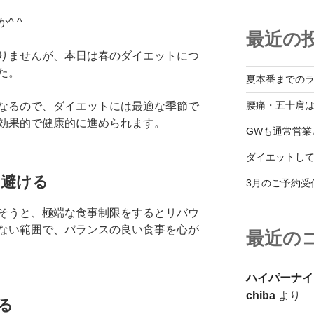
^ ^
最近の
りませんが、本日は春のダイエットにつ
た。
夏本番までの
腰痛・五十肩
なるので、ダイエットには最適な季節で
効果的で健康的に進められます。
GWも通常営業
ダイエットし
は避ける
3月のご予約受
そうと、極端な食事制限をするとリバウ
ない範囲で、バランスの良い食事を心が
最近の
ハイパーナイ
chiba
より
る