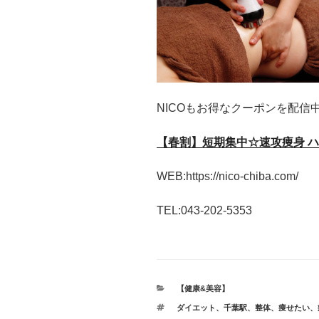
NICOもお得なクーポンを配信
【春割】短期集中☆速攻痩身 ハイパ
WEB:https://nico-chiba.com/
TEL:043-202-5353
カ
【健康&美容】
テ
タ
ダイエット
、
千葉駅
、
整体
、
痩せたい
、
ゴ
グ