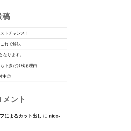
投稿
ラストチャンス！
はこれで解決
となります。
ても下腹だけ残る理由
付中◎
コメント
フによるカット出し
に
nico-