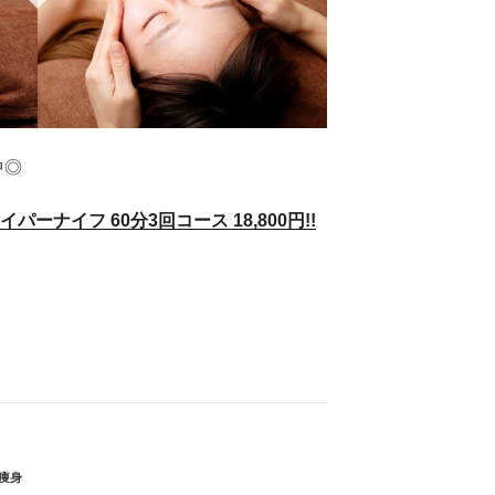
中◎
ーナイフ 60分3回コース 18,800円!!
痩身