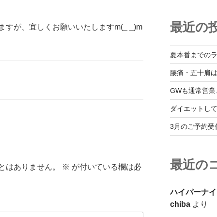
最近の
すが、宜しくお願いいたしますm(_ _)m
夏本番までの
腰痛・五十肩
GWも通常営業
ダイエットし
3月のご予約受
最近の
とはありません。
※
が付いている欄は必
ハイパーナイ
chiba
より