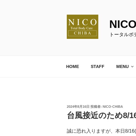
コ
ン
テ
NIC
ン
ツ
トータルボ
へ
ス
キ
ッ
HOME
STAFF
MENU
プ
投
2024年8月16日
投稿者:
NICO-CHIBA
稿
台風接近のため8/1
日:
誠に恐れ入りますが、本日8/1