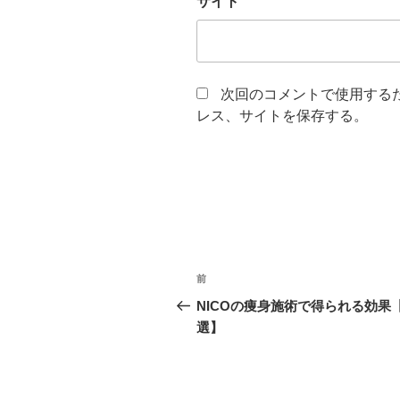
サイト
次回のコメントで使用する
レス、サイトを保存する。
投
前
前
稿
の
NICOの痩身施術で得られる効果【
投
選】
ナ
稿
ビ