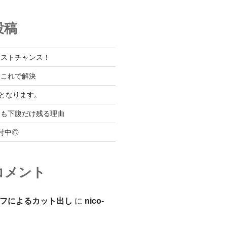
投稿
ラストチャンス！
はこれで解決
となります。
ても下腹だけ残る理由
付中◎
コメント
フによるカット出し
に
nico-