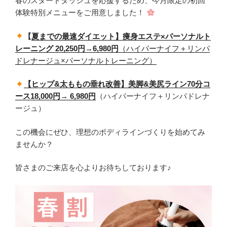
春のスタートダッシュを応援するため、今月限定の初回
体験特別メニューをご用意しました！
【
夏までの最速ダイエット】痩身エステ×パーソナルト
レーニング 20,250円→6,980円
（ハイパーナイフ＋リンパ
ドレナージュ×パーソナルトレーニング）
【ヒップ&太ももの垂れ改善】美脚&美尻ライン70分コ
ース18,000円→ 6,980円
（ハイパーナイフ＋リンパドレナ
ージュ）
この機会にぜひ、理想のボディラインづくりを始めてみ
ませんか？
皆さまのご来店を心よりお待ちしております♪