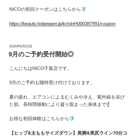
NICOの初回クーポンはこちらから
https://beauty.hotpepper.jp/kr/slnH000387991/coupon
投
2025年8月23日
稿
9月のご予約受付開始◎
日:
こんにちはNICO千葉店です。
9月のご予約も随時受け付けております。
夏の疲れ、エアコンによるむくみや冷え、紫外線を浴び
た肌、長時間移動により凝り固まった身体まで☝️
お得な初回体験はこちらから
【ヒップ&太ももサイズダウン】美脚&美尻ライン70分コ