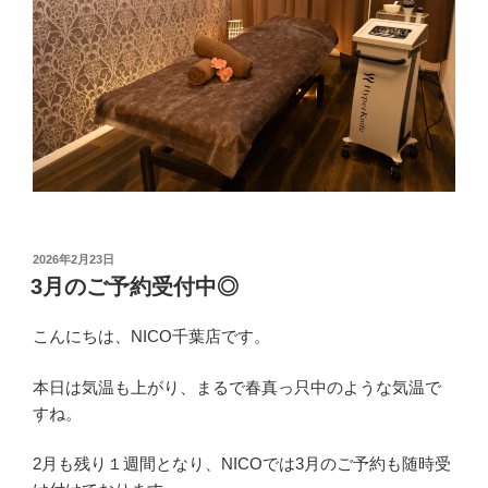
投
2026年2月23日
稿
3月のご予約受付中◎
日:
こんにちは、NICO千葉店です。
本日は気温も上がり、まるで春真っ只中のような気温で
すね。
2月も残り１週間となり、NICOでは3月のご予約も随時受