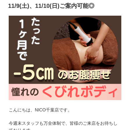
稿
11/9(土)、11/10(日)ご案内可能◎
日:
こんにちは、NICO千葉店です。
今週末スタッフも万全体制で、皆様のご来店をお待ちし