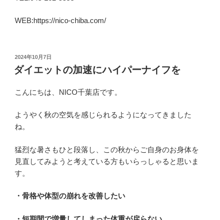
WEB:https://nico-chiba.com/
投
2024年10月7日
稿
ダイエットの加速にハイパーナイフを
日:
こんにちは、NICO千葉店です。
ようやく秋の空気を感じられるようになってきました
ね。
猛烈な暑さもひと段落し、この秋からご自身のお身体を
見直してみようと考えている方もいらっしゃると思いま
す。
・骨格や体型の崩れを改善したい
・短期間で増量してしまった体重が戻らない