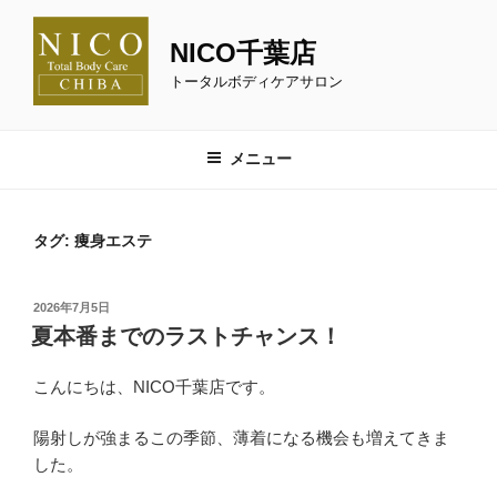
コ
ン
NICO千葉店
テ
トータルボディケアサロン
ン
ツ
へ
メニュー
ス
キ
ッ
タグ:
痩身エステ
プ
投
2026年7月5日
稿
夏本番までのラストチャンス！
日:
こんにちは、NICO千葉店です。
陽射しが強まるこの季節、薄着になる機会も増えてきま
した。