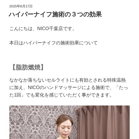
投
2025年8月17日
稿
ハイパーナイフ施術の３つの効果
日:
こんにちは、NICO千葉店です。
本日はハイパーナイフの施術効果について
【脂肪燃焼】
なかなか落ちないセルライトにも有効とされる特殊温熱
に加え、NICOのハンドマッサージによる施術で、「たっ
た1回」でも変化を感じていただく事ができます。