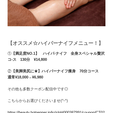
【オススメ☆ハイパーナイフメニュー！】
①
【満足度NO.1】 ハイパ-ナイフ 全身スペシャル贅沢
コ-ス 130分 ¥14,800
②
【美脚美尻に★】ハイパーナイフ痩身 70分コース
通常¥18,000→¥6,980
その他も多数クーポン配信中です◎
こちらからお選びくださいませ(^-^)
https://beauty.hotpepper.jp/kr/slnH000387991/coupon/CT02