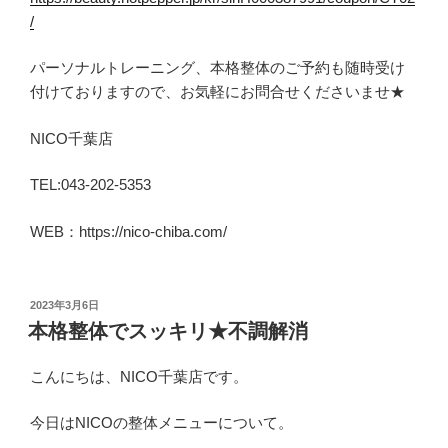
/
パーソナルトレーニング、本格整体のご予約も随時受け
付けておりますので、お気軽にお問合せくださいませ★
NICO千葉店
TEL:043-202-5353
WEB：https://nico-chiba.com/
投
2023年3月6日
稿
本格整体でスッキリ★不調解消
日:
こんにちは、NICO千葉店です。
今日はNICOの整体メニューについて。