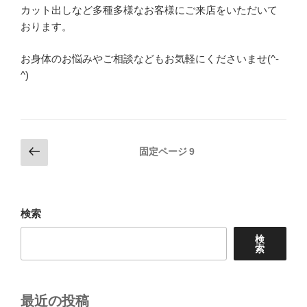
カット出しなど多種多様なお客様にご来店をいただいて
おります。
お身体のお悩みやご相談などもお気軽にくださいませ(^-
^)
投
前
固定ページ
9
の
稿
ペ
の
ー
ペ
ジ
検索
ー
検
ジ
索
送
り
最近の投稿