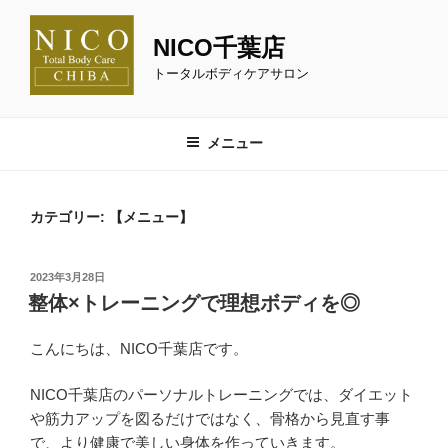
コ
ン
NICO千葉店
テ
トータルボディケアサロン
ン
ツ
へ
メニュー
ス
キ
ッ
カテゴリー:
【メニュー】
プ
投
2023年3月28日
稿
整体×トレーニングで理想ボディを◎
日:
こんにちは、NICO千葉店です。
NICO千葉店のパーソナルトレーニングでは、ダイエット
や筋力アップを図るだけではなく、骨格から見直す事
で、より健康で美しい身体を作っていきます。